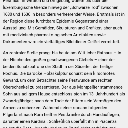
Pest aus. In Wittlich und Umgebung wütete bis über die
luxemburgische Grenze hinweg der „Schwarze Tod“ zwischen
1630 und 1636 in besonders verheerender Weise. Erstmals ist in
der Region diese furchtbare Epidemie Gegenstand einer
Ausstellung. Mit Gemälden, Skulpturen und Grafiken, aber auch
mit medizinisch-pharmakologischen Artefakten sowie
Dokumenten wird ein vielfältiges Bild dieser Geißel vermittelt.
An zentraler Stelle prangt bis heute am Wittlicher Rathaus – in
der Nische des großen geschwungenen Giebels – einer der
beiden Schutzpatrone der Stadt in der Südeifel: der heilige
Rochus. Die barocke Holzskulptur schürzt sein kirschrotes
Gewand, um dem Betrachter seine Pestwunde am rechten
Oberschenkel zu präsentieren. Der aus Montpellier stammende
Sohn aus adligem Hause entschloss sich im 13. Jahrhundert als
Zwanzigjähriger, nach dem Tode der Eltern sein Vermögen den
Armen zu schenken. Während seiner sodann folgenden
Pilgerfahrt nach Rom heilt er Pestkranke durch Handauflegen,
darunter einen Kardinal. Schließlich überfällt ihn in Piacenza