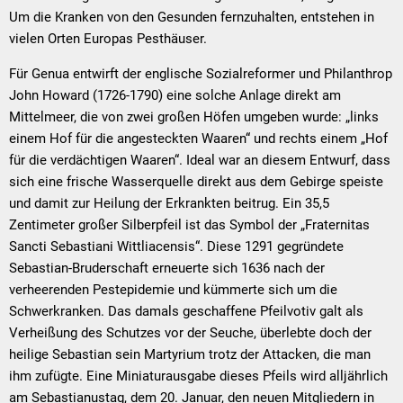
Um die Kranken von den Gesunden fernzuhalten, entstehen in
vielen Orten Europas Pesthäuser.
Für Genua entwirft der englische Sozialreformer und Philanthrop
John Howard (1726-1790) eine solche Anlage direkt am
Mittelmeer, die von zwei großen Höfen umgeben wurde: „links
einem Hof für die angesteckten Waaren“ und rechts einem „Hof
für die verdächtigen Waaren“. Ideal war an diesem Entwurf, dass
sich eine frische Wasserquelle direkt aus dem Gebirge speiste
und damit zur Heilung der Erkrankten beitrug. Ein 35,5
Zentimeter großer Silberpfeil ist das Symbol der „Fraternitas
Sancti Sebastiani Wittliacensis“. Diese 1291 gegründete
Sebastian-Bruderschaft erneuerte sich 1636 nach der
verheerenden Pestepidemie und kümmerte sich um die
Schwerkranken. Das damals geschaffene Pfeilvotiv galt als
Verheißung des Schutzes vor der Seuche, überlebte doch der
heilige Sebastian sein Martyrium trotz der Attacken, die man
ihm zufügte. Eine Miniaturausgabe dieses Pfeils wird alljährlich
am Sebastianustag, dem 20. Januar, den neuen Mitgliedern in