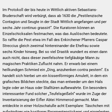
Im Protokoll der bis heute in Wittlich aktiven Sebastians-
Bruderschaft wird verbürgt, dass ab 1630 die „Pestilenzische
Contagion und Seugte in der Stadt Wittlich angefangen und per
sechs Jahr continuo grassirt“. Die Kuratoren können an
Einzelschicksalen festmachen, was das Auslöschen bedeutete.
So raffte die Pest etwa im Fall des Enkirchener Pfarrers Caspar
Streccius gleich zweimal hintereinander die Ehefrau sowie
sechs Kinder hinweg. Bei so viel Drastik wundert es einen dann
auch nicht, dass dieser zweifelsohne tiefgläubige Mann zu
magischen Praktiken Zuflucht nahm. Er erwarb bei einem
heilkundigen Schmied ein „Ding, anzuhenken contra pestem“. Es
handelt sich hierbei um ein kissenförmiges Amulett, in dem ein
grafisches Bildchen steckte, das man entweder um den Hals
legte oder an Haus oder Stalltüren aufbewahrte. Ein besonders
interessanter Fund solcher „Teufelsgeißeln“ wurde im Zuge der
Inventarisierung der Eifler Abtei Himmerod gemacht. Man
entdeckte in einer Holzschatulle acht Exemplare: Täschchen mit
aufwändiger wie kostbarer Paramentenstickerei und eingelegten