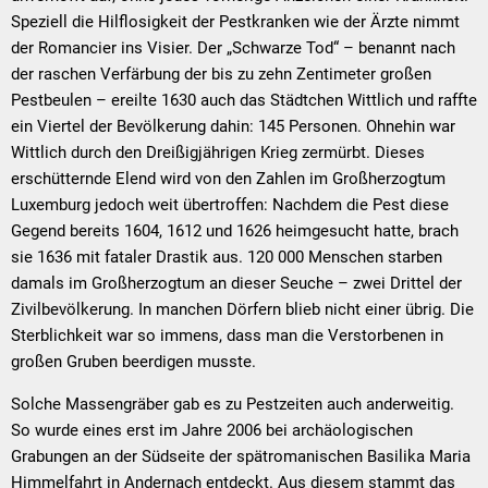
Speziell die Hilflosigkeit der Pestkranken wie der Ärzte nimmt
der Romancier ins Visier. Der „Schwarze Tod“ – benannt nach
der raschen Verfärbung der bis zu zehn Zentimeter großen
Pestbeulen – ereilte 1630 auch das Städtchen Wittlich und raffte
ein Viertel der Bevölkerung dahin: 145 Personen. Ohnehin war
Wittlich durch den Dreißigjährigen Krieg zermürbt. Dieses
erschütternde Elend wird von den Zahlen im Großherzogtum
Luxemburg jedoch weit übertroffen: Nachdem die Pest diese
Gegend bereits 1604, 1612 und 1626 heimgesucht hatte, brach
sie 1636 mit fataler Drastik aus. 120 000 Menschen starben
damals im Großherzogtum an dieser Seuche – zwei Drittel der
Zivilbevölkerung. In manchen Dörfern blieb nicht einer übrig. Die
Sterblichkeit war so immens, dass man die Verstorbenen in
großen Gruben beerdigen musste.
Solche Massengräber gab es zu Pestzeiten auch anderweitig.
So wurde eines erst im Jahre 2006 bei archäologischen
Grabungen an der Südseite der spätromanischen Basilika Maria
Himmelfahrt in Andernach entdeckt. Aus diesem stammt das