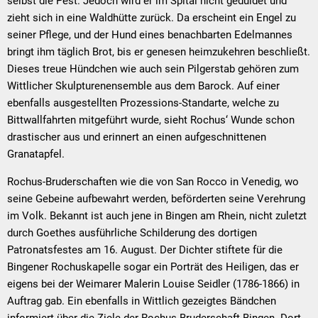
selbst die Pest. Jedoch wird er im Spital nicht geduldet und
zieht sich in eine Waldhütte zurück. Da erscheint ein Engel zu
seiner Pflege, und der Hund eines benachbarten Edelmannes
bringt ihm täglich Brot, bis er genesen heimzukehren beschließt.
Dieses treue Hündchen wie auch sein Pilgerstab gehören zum
Wittlicher Skulpturenensemble aus dem Barock. Auf einer
ebenfalls ausgestellten Prozessions-Standarte, welche zu
Bittwallfahrten mitgeführt wurde, sieht Rochus‘ Wunde schon
drastischer aus und erinnert an einen aufgeschnittenen
Granatapfel.
Rochus-Bruderschaften wie die von San Rocco in Venedig, wo
seine Gebeine aufbewahrt werden, beförderten seine Verehrung
im Volk. Bekannt ist auch jene in Bingen am Rhein, nicht zuletzt
durch Goethes ausführliche Schilderung des dortigen
Patronatsfestes am 16. August. Der Dichter stiftete für die
Bingener Rochuskapelle sogar ein Porträt des Heiligen, das er
eigens bei der Weimarer Malerin Louise Seidler (1786-1866) in
Auftrag gab. Ein ebenfalls in Wittlich gezeigtes Bändchen