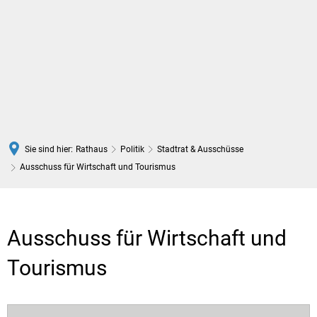
DE
Sie sind hier:
Rathaus
Politik
Stadtrat & Ausschüsse
Ausschuss für Wirtschaft und Tourismus
Ausschuss
für
Ausschuss für Wirtschaft und
Wirtschaft
Tourismus
und