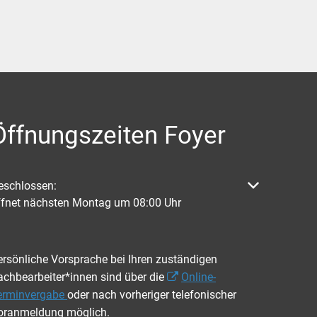
Öffnungszeiten Foyer
licken, um weitere Öffnungs- oder Schließzeiten auszublenden
eschlossen:
ffnet nächsten Montag um 08:00 Uhr
ersönliche Vorsprache bei Ihren zuständigen
achbearbeiter*innen sind über die
Online-
erminvergabe
oder nach vorheriger telefonischer
oranmeldung möglich.