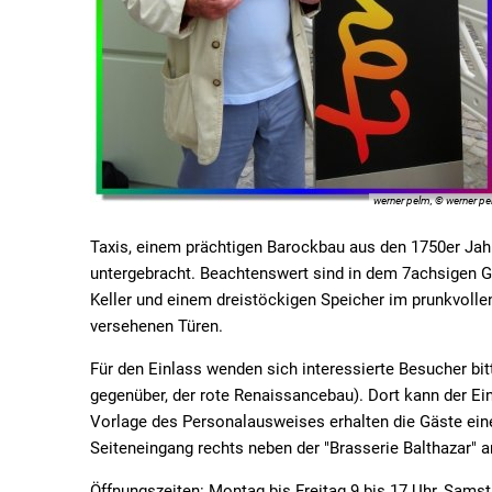
werner pelm, © werner p
Taxis, einem prächtigen Barockbau aus den 1750er Jahr
untergebracht. Beachtenswert sind in dem 7achsigen G
Keller und einem dreistöckigen Speicher im prunkvolle
versehenen Türen.
Für den Einlass wenden sich interessierte Besucher bit
gegenüber, der rote Renaissancebau). Dort kann der Eint
Vorlage des Personalausweises erhalten die Gäste e
Seiteneingang rechts neben der "Brasserie Balthazar" a
Öffnungszeiten: Montag bis Freitag 9 bis 17 Uhr, Samst