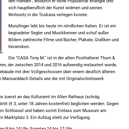
den Händen“, wodurch er hohe Popularität erlangte und
sich hauptberuflich der Kunst widmen und seinen
Wohnsitz in die Toskana verlegen konnte.
Munzlinger lebt bis heute im nördlichen Italien. Er ist ein
begnadeter Segler und Musikkenner und schuf außer
Bildern zahlreiche Filme und Bücher, Plakate, Grafiken und
Keramiken.
elm
Die "CASA Tony M." ist in der alten Posthalterei Thurn &
en, der zwischen 2014 und 2016 aufwendig restauriert wurde,
ebäude mit drei Vollgeschossen über einem deutlich älteren
n Mansarddach Details wie die mit Originalschnitzwerk
te zuerst an das Kulturamt im Alten Rathaus (schräg
ritt (€ 3, unter 18 Jahren kostenfrei) beglichen werden. Gegen
inen Schlüssel und haben somit Einlass zum Museum am
m Marktplatz 3. Ein Aufzug steht zur Verfügung.
ag 9 bis 14 Uhr, Sonntag 14 bis 17 Uhr