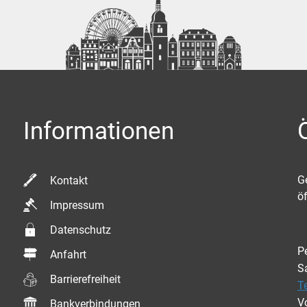
Informationen
K
G
Kontakt
ö
Impressum
Datenschutz
P
Anfahrt
S
Barrierefreiheit
T
V
Bankverbindungen