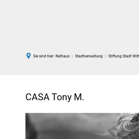
Rathaus
Leben in Wittlich
Sie sind hier:
Rathaus
Stadtverwaltung
Stiftung Stadt Witt
Tony
Munzlinger
CASA Tony M.