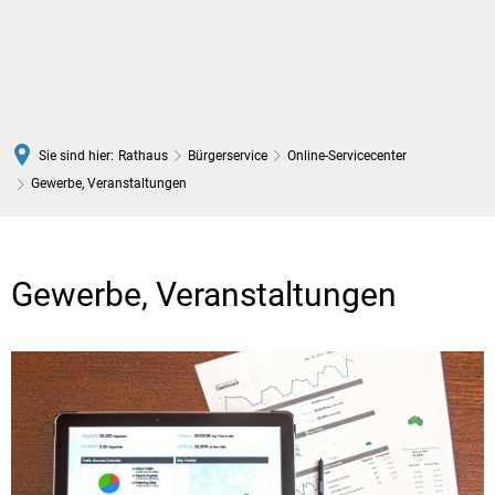
DE
Sie sind hier:
Rathaus
Bürgerservice
Online-Servicecenter
Gewerbe, Veranstaltungen
Gewerbe,
Veranstaltungen
Gewerbe, Veranstaltungen