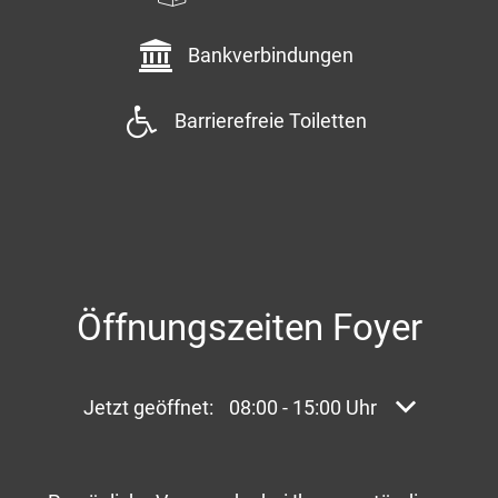
Bankverbindungen
Barrierefreie Toiletten
Öffnungszeiten Foyer
Klicken, um weitere Öffnungs- oder Schließzei
Jetzt geöffnet:
08:00
-
15:00
Uhr
Von 08:00 bi