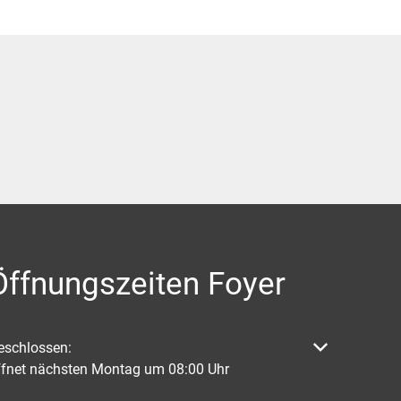
Öffnungszeiten Foyer
licken, um weitere Öffnungs- oder Schließzeiten auszublenden
eschlossen:
ffnet nächsten Montag um 08:00 Uhr