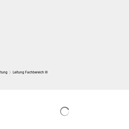
Wirtschaft und Finanzen
Planung, 
ltung
Leitung Fachbereich III
Suchergebnisse werden gelade