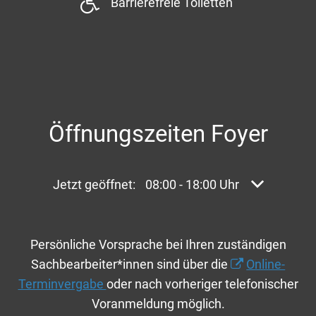
Barrierefreie Toiletten
Öffnungszeiten Foyer
Klicken, um weitere Öffnungs- oder Schließzei
Jetzt geöffnet:
08:00
-
18:00
Uhr
Von 08:00 bi
Persönliche Vorsprache bei Ihren zuständigen
Sachbearbeiter*innen sind über die
Online-
Terminvergabe
oder nach vorheriger telefonischer
Voranmeldung möglich.