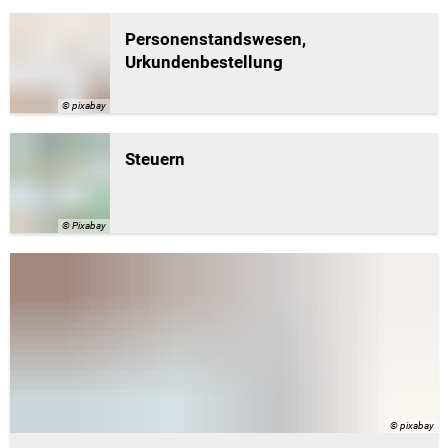
Personenstandswesen,
Urkundenbestellung
© pixabay
Steuern
© Pixabay
© pixabay