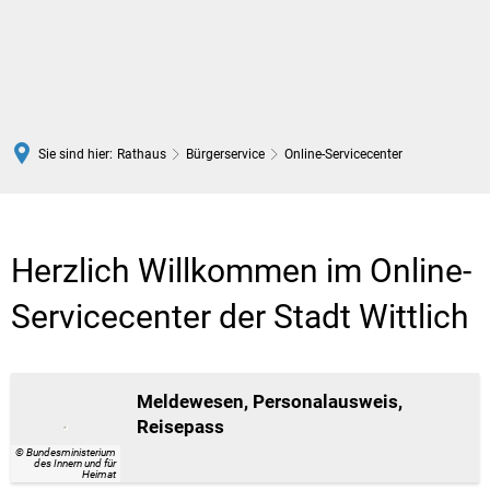
DE
Sie sind hier:
Rathaus
Bürgerservice
Online-Servicecenter
Online-
Servicecenter
Herzlich Willkommen im Online-
Servicecenter der Stadt Wittlich
Meldewesen, Personalausweis,
Reisepass
© Bundesministerium
des Innern und für
Heimat