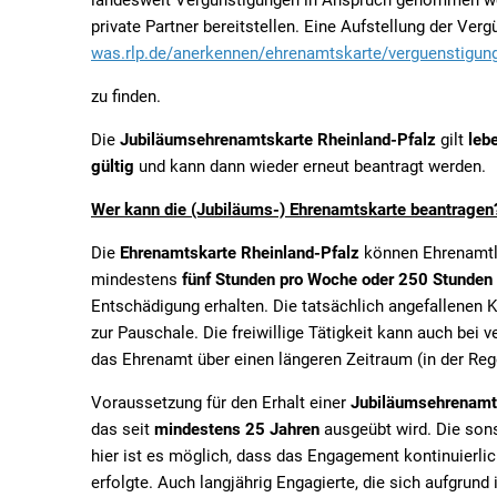
landesweit Vergünstigungen in Anspruch genommen we
private Partner bereitstellen. Eine Aufstellung der Ver
was.rlp.de/anerkennen/ehrenamtskarte/verguenstigun
zu finden.
Die
Jubiläumsehrenamtskarte Rheinland-Pfalz
gilt
leb
gültig
und kann dann wieder
erneut beantragt werden.
Wer kann die (Jubiläums-) Ehrenamtskarte beantragen
Die
Ehrenamtskarte
Rheinland-Pfalz
können Ehrenamtli
mindestens
fünf Stunden pro Woche oder 250 Stunden
Entschädigung erhalten. Die tatsächlich angefallenen K
zur Pauschale. Die freiwillige Tätigkeit kann auch bei 
das Ehrenamt über einen längeren Zeitraum (in der Re
Voraussetzung für den Erhalt einer
Jubiläumsehrenamt
das seit
mindestens 25 Jahren
ausgeübt wird. Die son
hier ist es möglich, dass das Engagement kontinuierlic
erfolgte. Auch langjährig Engagierte, die sich aufgrund