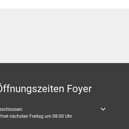
Öffnungszeiten Foyer
licken, um weitere Öffnungs- oder Schließzeiten auszublenden
eschlossen:
ffnet nächsten Freitag um 08:00 Uhr