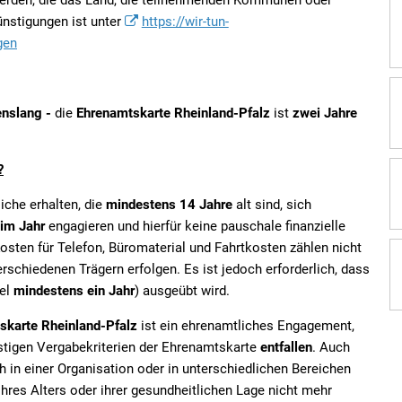
rden, die das Land, die teilnehmenden Kommunen oder
günstigungen ist unter
https://wir-tun-
gen
enslang -
die
Ehrenamtskarte Rheinland-Pfalz
ist
zwei Jahre
?
che erhalten, die
mindestens 14 Jahre
alt sind, sich
 im Jahr
engagieren und hierfür keine pauschale finanzielle
osten für Telefon, Büromaterial und Fahrtkosten zählen nicht
verschiedenen Trägern erfolgen. Es ist jedoch erforderlich, dass
gel
mindestens ein Jahr
) ausgeübt wird.
skarte
Rheinland-Pfalz
ist ein ehrenamtliches Engagement,
stigen Vergabekriterien der Ehrenamtskarte
entfallen
. Auch
h in einer Organisation oder in unterschiedlichen Bereichen
 ihres Alters oder ihrer gesundheitlichen Lage nicht mehr