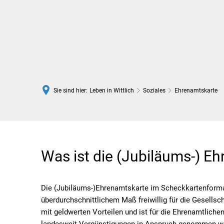
Rathaus
Leben in Wittlich
Sie sind hier:
Leben in Wittlich
Soziales
Ehrenamtskarte
Ehrenamtskarte
Was ist die (Jubiläums-) E
Die (Jubiläums-)Ehrenamtskarte im Scheckkartenformat
überdurchschnittlichem Maß freiwillig für die Gesells
mit geldwerten Vorteilen und ist für die Ehrenamtlichen