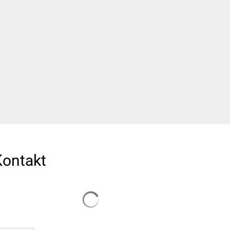
Suchen...
DE
Umwelt und Mobilität
Tourismus
Kontakt
Suchergebnisse werden geladen