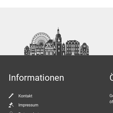
Informationen
K
G
Kontakt
ö
Impressum