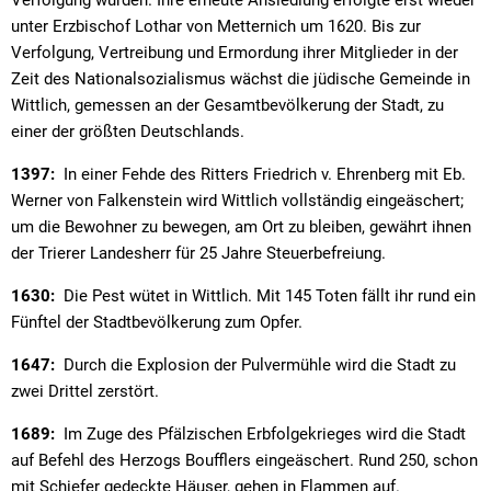
Verfolgung wurden. Ihre erneute Ansiedlung erfolgte erst wieder
unter Erzbischof Lothar von Metternich um 1620. Bis zur
Verfolgung, Vertreibung und Ermordung ihrer Mitglieder in der
Zeit des Nationalsozialismus wächst die jüdische Gemeinde in
Wittlich, gemessen an der Gesamtbevölkerung der Stadt, zu
einer der größten Deutschlands.
1397:
In einer Fehde des Ritters Friedrich v. Ehrenberg mit Eb.
Werner von Falkenstein wird Wittlich vollständig eingeäschert;
um die Bewohner zu bewegen, am Ort zu bleiben, gewährt ihnen
der Trierer Landesherr für 25 Jahre Steuerbefreiung.
1630:
Die Pest wütet in Wittlich. Mit 145 Toten fällt ihr rund ein
Fünftel der Stadtbevölkerung zum Opfer.
1647:
Durch die Explosion der Pulvermühle wird die Stadt zu
zwei Drittel zerstört.
1689:
Im Zuge des Pfälzischen Erbfolgekrieges wird die Stadt
auf Befehl des Herzogs Boufflers eingeäschert. Rund 250, schon
mit Schiefer gedeckte Häuser, gehen in Flammen auf.