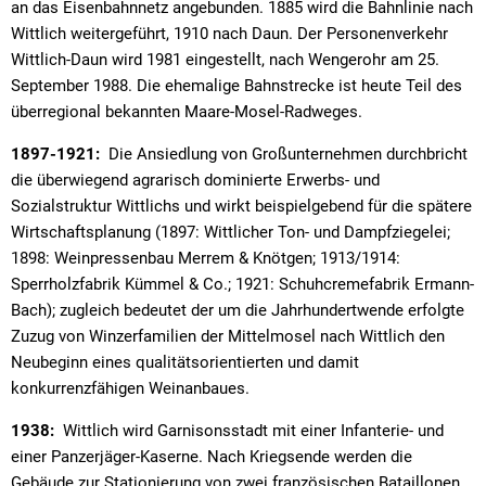
an das Eisenbahnnetz angebunden. 1885 wird die Bahnlinie nach
Wittlich weitergeführt, 1910 nach Daun. Der Personenverkehr
Wittlich-Daun wird 1981 eingestellt, nach Wengerohr am 25.
September 1988. Die ehemalige Bahnstrecke ist heute Teil des
überregional bekannten Maare-Mosel-Radweges.
1897-1921:
Die Ansiedlung von Großunternehmen durchbricht
die überwiegend agrarisch dominierte Erwerbs- und
Sozialstruktur Wittlichs und wirkt beispielgebend für die spätere
Wirtschaftsplanung (1897: Wittlicher Ton- und Dampfziegelei;
1898: Weinpressenbau Merrem & Knötgen; 1913/1914:
Sperrholzfabrik Kümmel & Co.; 1921: Schuhcremefabrik Ermann-
Bach); zugleich bedeutet der um die Jahrhundertwende erfolgte
Zuzug von Winzerfamilien der Mittelmosel nach Wittlich den
Neubeginn eines qualitätsorientierten und damit
konkurrenzfähigen Weinanbaues.
1938:
Wittlich wird Garnisonsstadt mit einer Infanterie- und
einer Panzerjäger-Kaserne. Nach Kriegsende werden die
Gebäude zur Stationierung von zwei französischen Bataillonen