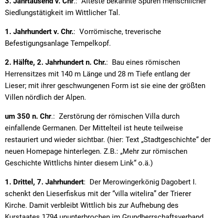
3. Jahrtausend v. Chr
.: Älteste bekannte Spuren menschlicher
Siedlungstätigkeit im Wittlicher Tal.
1. Jahrhundert v. Chr.
: Vorrömische, treverische
Befestigungsanlage Tempelkopf.
2. Hälfte, 2. Jahrhundert n. Chr.
: Bau eines römischen
Herrensitzes mit 140 m Länge und 28 m Tiefe entlang der
Lieser; mit ihrer geschwungenen Form ist sie eine der größten
Villen nördlich der Alpen.
um 350 n. Chr
.: Zerstörung der römischen Villa durch
einfallende Germanen. Der Mittelteil ist heute teilweise
restauriert und wieder sichtbar. (hier: Text „Stadtgeschichte“ der
neuen Homepage hinterlegen. Z.B.: „Mehr zur römischen
Geschichte Wittlichs hinter diesem Link“ o.ä.)
1. Drittel, 7. Jahrhundert
: Der Merowingerkönig Dagobert I.
schenkt den Lieserfiskus mit der “villa witelira” der Trierer
Kirche. Damit verbleibt Wittlich bis zur Aufhebung des
Kurstaates 1794 ununterbrochen im Grundherrschaftsverband