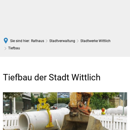
DE
Sie sind hier:
Rathaus
Stadtverwaltung
Stadtwerke Wittlich
Tiefbau
Tiefbau
Tiefbau der Stadt Wittlich