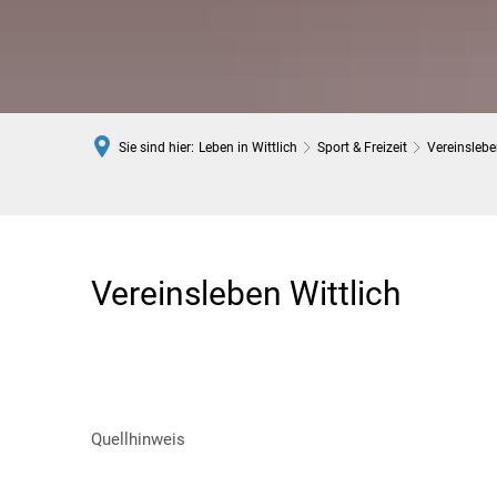
Sie sind hier:
Leben in Wittlich
Sport & Freizeit
Vereinsleb
Vereinsleben
Vereinsleben Wittlich
Quellhinweis