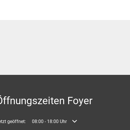
Öffnungszeiten Foyer
licken, um weitere Öffnungs- oder Schließzeiten auszublenden
tzt geöffnet:
08:00
-
18:00
Uhr
Von 08:00 bis 18:00 Uhr