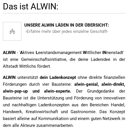
Das ist ALWIN:
UNSERE ALWIN LÄDEN IN DER ÜBERSICHT:
-Erfahre mehr über jedes einzelne Geschäft-
ALWIN
- '
A
ktives
L
eerstandsmanagement
W
ittlicher
IN
nenstadt'
ist eine Gemeinschaftsinitiative, die deine Ladenidee in der
Altstadt Wittlichs fördert.
ALWIN
unterstützt
dein Ladenkonzept
ohne direkte finanziellen
Förderungen durch vier Bausteine:
alwin-genial, alwin-direkt,
alwin-pop-up und alwin-experte.
Der Grundgedanke der
Bausteine ist die Unterstützung und Förderung von innovativen
und nachhaltigen Ladenkonzepten aus den Bereichen Handel,
Handwerk, Kreativwirtschaft und Gastronomie. Das Konzept
basiert alleine auf Kommunikation und einem guten Netzwerk in
dem alle Akteure zusammenarbeiten.