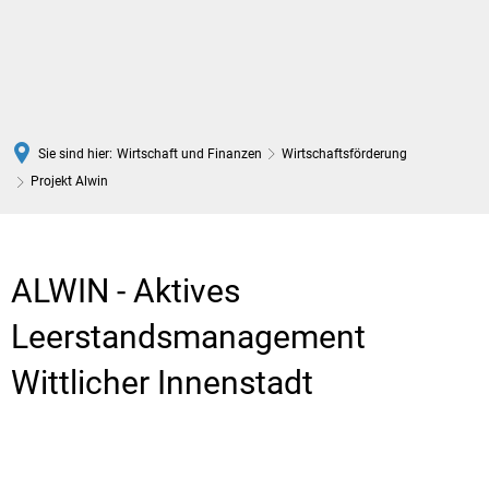
DE
Sie sind hier:
Wirtschaft und Finanzen
Wirtschaftsförderung
Projekt Alwin
Projekt
Alwin
ALWIN - Aktives
Leerstandsmanagement
Wittlicher Innenstadt