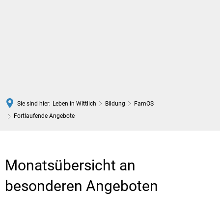
DE
Sie sind hier:
Leben in Wittlich
Bildung
FamOS
Fortlaufende Angebote
Fortlaufende
Angebote
Monatsübersicht an
besonderen Angeboten