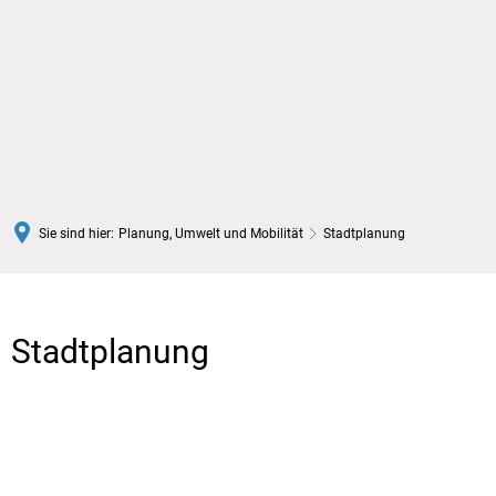
DE
Sie sind hier:
Planung, Umwelt und Mobilität
Stadtplanung
Stadtplanung
Stadtplanung