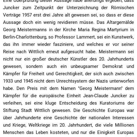
Eine Überprüfung dieser Aussage habe allerdings ergeben, dass
Juncker zum Zeitpunkt der Unterzeichnung der Römischen
Verträge 1957 erst drei Jahre alt gewesen sei, so dass er diese
Aussage doch ein wenig revidieren müsse. Das Altargemälde
Georg Meistermanns in der Kirche Maria Regina Martyrium in
Berlin-Charlottenburg, so Professor Lammert, sei ein Kunstwerk,
das ihn immer wieder fasziniere, und welches er vor seiner
Reise nach Wittlich erneut aufgesucht habe. Meistermann sei
nicht nur ein großer deutscher Künstler des 20. Jahrhunderts
gewesen, sondern auch ein unbeugsamer Demokrat und
Kämpfer für Freiheit und Gerechtigkeit, der sich auch zwischen
1933 und 1945 nicht dem Unrechtsystem der Nazis unterworfen
habe. Den Preis mit dem Namen "Georg Meistermann" dem
Kämpfer für die europäische Einheit Jean-Claude Juncker zu
verleihen, sei eine kluge Entscheidung des Kuratoriums der
Stiftung Stadt Wittlich gewesen. Die Geschichte Europas war
über Jahrhunderte eine Geschichte der nationalen Interessen
und Kriege, Weltkriege im 20. Jahrhundert, die viele Millionen
Menschen das Leben kosteten, und nur die Einigkeit Europas