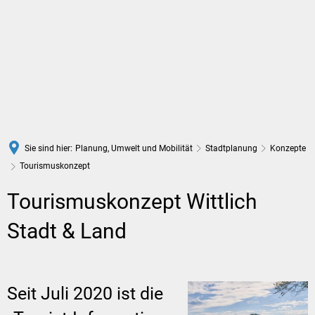
DE
Sie sind hier:
Planung, Umwelt und Mobilität
Stadtplanung
Konzepte
Tourismuskonzept
Tourismuskonzept
Tourismuskonzept Wittlich
Stadt & Land
Seit Juli 2020 ist die