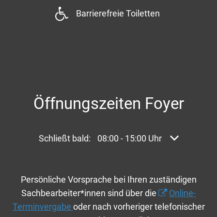
Barrierefreie Toiletten
Öffnungszeiten Foyer
Klicken, um weitere Öffnungs- oder Schließze
Schließt bald:
08:00
-
15:00
Uhr
Von 08:00 bi
Persönliche Vorsprache bei Ihren zuständigen
Sachbearbeiter*innen sind über die
Online-
Terminvergabe
oder nach vorheriger telefonischer