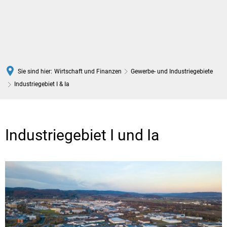
DE
Sie sind hier:
Wirtschaft und Finanzen
Gewerbe- und Industriegebiete
Industriegebiet I & Ia
Industriegebiet
I
Industriegebiet I und Ia
&
Ia