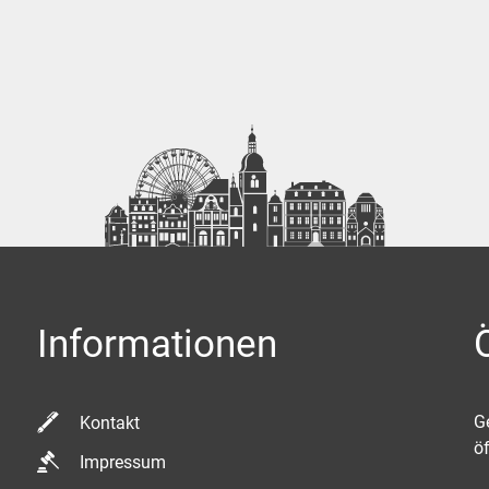
Informationen
K
G
Kontakt
ö
Impressum