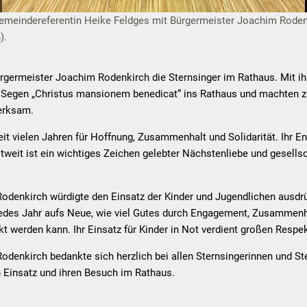
 Gemeindereferentin Heike Feldges mit Bürgermeister Joachim Rod
).
germeister Joachim Rodenkirch die Sternsinger im Rathaus. Mit ihr
 Segen „Christus mansionem benedicat“ ins Rathaus und machten zug
erksam.
eit vielen Jahren für Hoffnung, Zusammenhalt und Solidarität. Ihr 
ltweit ist ein wichtiges Zeichen gelebter Nächstenliebe und gesellsc
odenkirch würdigte den Einsatz der Kinder und Jugendlichen ausdrü
 jedes Jahr aufs Neue, wie viel Gutes durch Engagement, Zusammenh
t werden kann. Ihr Einsatz für Kinder in Not verdient großen Respe
denkirch bedankte sich herzlich bei allen Sternsingerinnen und St
n Einsatz und ihren Besuch im Rathaus.