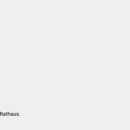
Suchen...
DE
Umwelt und Mobilität
Tourismus
 Rathaus.