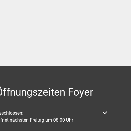
Öffnungszeiten Foyer
licken, um weitere Öffnungs- oder Schließzeiten auszublenden
eschlossen:
ffnet nächsten Freitag um 08:00 Uhr