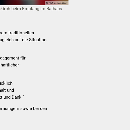
© Sebastian Klein
enkirch beim Empfang im Rathaus
em traditionellen
leich auf die Situation
Engagement für
haftlicher
cklich:
alt und
kt und Dank.“
ernsingern sowie bei den