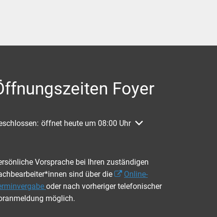
Öffnungszeiten Foyer
licken, um weitere Öffnungs- oder Schließzeiten auszublenden
eschlossen:
öffnet heute um 08:00 Uhr
ersönliche Vorsprache bei Ihren zuständigen
achbearbeiter*innen sind über die
Online-
erminvergabe
oder nach vorheriger telefonischer
oranmeldung möglich.