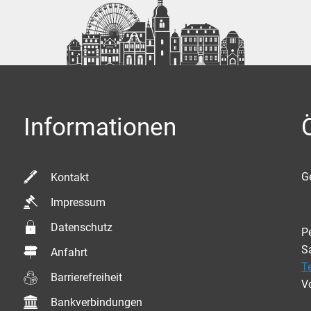
Informationen
K
G
Kontakt
Impressum
Datenschutz
P
S
Anfahrt
T
Barrierefreiheit
V
Bankverbindungen