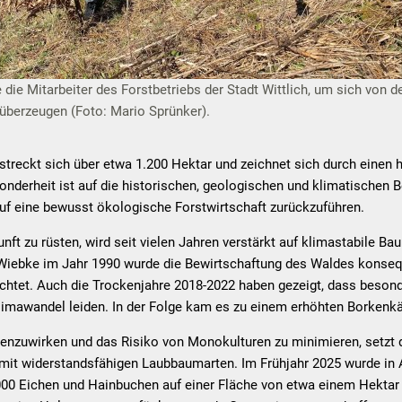
ie Mitarbeiter des Forstbetriebs der Stadt Wittlich, um sich von de
überzeugen (Foto: Mario Sprünker).
rstreckt sich über etwa 1.200 Hektar und zeichnet sich durch einen
onderheit ist auf die historischen, geologischen und klimatischen 
uf eine bewusst ökologische Forstwirtschaft zurückzuführen.
nft zu rüsten, wird seit vielen Jahren verstärkt auf klimastabile B
Wiebke im Jahr 1990 wurde die Bewirtschaftung des Waldes konse
chtet. Auch die Trockenjahre 2018-2022 haben gezeigt, dass beson
limawandel leiden. In der Folge kam es zu einem erhöhten Borkenkäf
nzuwirken und das Risiko von Monokulturen zu minimieren, setzt di
mit widerstandsfähigen Laubbaumarten. Im Frühjahr 2025 wurde in A
0 Eichen und Hainbuchen auf einer Fläche von etwa einem Hektar ge