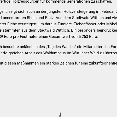
rtige Holzressourcen für kommende Generationen zu schaffen.
geht, zeigt sich auch an der jüngsten Holzversteigerung im Februar 
Landesforsten Rheinland-Pfalz. Aus dem Stadtwald Wittlich und vi
ter Eiche versteigert, um daraus Furniere, Eichenfässer oder Möbel
e stammten aus dem Stadtwald Wittlich. Ein besonders beindrucken
89 Euro pro Festmeter einen Gesamtwert von 5.253 Euro.
 besuchte anlässlich des „Tag des Waldes“ die Mitarbeiter des For
r erfolgreichen Arbeit des Waldumbaus im Wittlicher Wald zu überze
 mit diesen Maßnahmen ein starkes Zeichen für eine zukunftsorientie