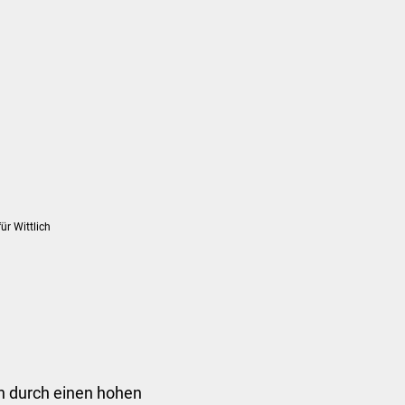
Suchen...
DE
Umwelt und Mobilität
Tourismus
r Wittlich
ch durch einen hohen