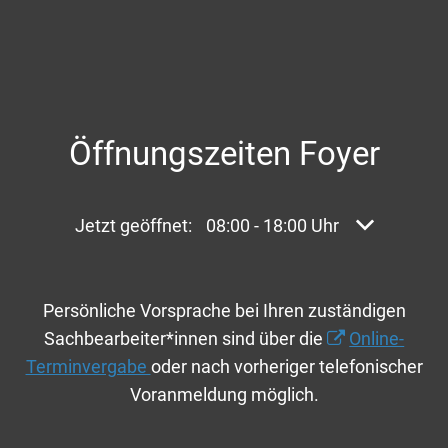
Öffnungszeiten Foyer
Klicken, um weitere Öffnungs- oder Schließzei
Jetzt geöffnet:
08:00
-
18:00
Uhr
Von 08:00 bi
Persönliche Vorsprache bei Ihren zuständigen
Sachbearbeiter*innen sind über die
Online-
Terminvergabe
oder nach vorheriger telefonischer
Voranmeldung möglich.