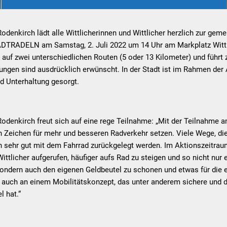
denkirch lädt alle Wittlicherinnen und Wittlicher herzlich zur gem
TADTRADELN am Samstag, 2. Juli 2022 um 14 Uhr am Markplatz Wittli
uf zwei unterschiedlichen Routen (5 oder 13 Kilometer) und führt 
ungen sind ausdrücklich erwünscht. In der Stadt ist im Rahmen de
nd Unterhaltung gesorgt.
odenkirch freut sich auf eine rege Teilnahme: „Mit der Teilnah
n Zeichen für mehr und besseren Radverkehr setzen. Viele Wege, di
 sehr gut mit dem Fahrrad zurückgelegt werden. Im Aktionszeitraum
Wittlicher aufgerufen, häufiger aufs Rad zu steigen und so nicht nur
sondern auch den eigenen Geldbeutel zu schonen und etwas für die 
dt auch an einem Mobilitätskonzept, das unter anderem sichere und
 hat.“