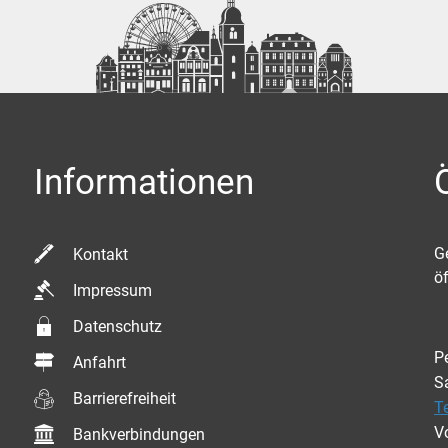
Informationen
K
G
Kontakt
ö
Impressum
Datenschutz
P
Anfahrt
S
Barrierefreiheit
T
V
Bankverbindungen