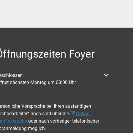
Öffnungszeiten Foyer
licken, um weitere Öffnungs- oder Schließzeiten auszublenden
eschlossen:
ffnet nächsten Montag um 08:00 Uhr
ersönliche Vorsprache bei Ihren zuständigen
achbearbeiter*innen sind über die
Online-
erminvergabe
oder nach vorheriger telefonischer
oranmeldung möglich.