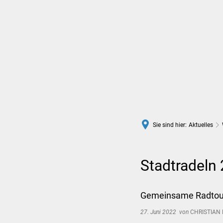
Rathaus
Leben in Wittlich
Sie sind hier:
Aktuelles
Stadtradeln 
Gemeinsame Radtour 
27. Juni 2022
von
CHRISTIAN 