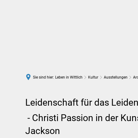
Rathaus
Leben in Wittlich
Sie sind hier:
Leben in Wittlich
Kultur
Ausstellungen
Ar
Leidenschaft
Leidenschaft für das Leide
für
- Christi Passion in der Kun
das
Jackson