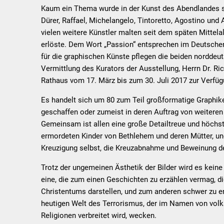
Leiden
Kaum ein Thema wurde in der Kunst des Abendlandes so
Dürer, Raffael, Michelangelo, Tintoretto, Agostino und
vielen weitere Künstler malten seit dem späten Mittela
erlöste. Dem Wort „Passion“ entsprechen im Deutschen 
für die graphischen Künste pflegen die beiden norddeut
Vermittlung des Kurators der Ausstellung, Herrn Dr. Ri
Rathaus vom 17. März bis zum 30. Juli 2017 zur Verfüg
Es handelt sich um 80 zum Teil großformatige Graphike
geschaffen oder zumeist in deren Auftrag von weiteren 
Gemeinsam ist allen eine große Detailtreue und höchste
ermordeten Kinder von Bethlehem und deren Mütter, und
Kreuzigung selbst, die Kreuzabnahme und Beweinung d
Trotz der ungemeinen Ästhetik der Bilder wird es keine
eine, die zum einen Geschichten zu erzählen vermag, die
Christentums darstellen, und zum anderen schwer zu e
heutigen Welt des Terrorismus, der im Namen von volk
Religionen verbreitet wird, wecken.