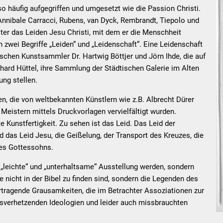
 häufig aufgegriffen und umgesetzt wie die Passion Christi.
 Annibale Carracci, Rubens, van Dyck, Rembrandt, Tiepolo und
lter das Leiden Jesu Christi, mit dem er die Menschheit
zwei Begriffe „Leiden“ und „Leidenschaft“. Eine Leidenschaft
schen Kunstsammler Dr. Hartwig Böttjer und Jörn Ihde, die auf
chard Hüttel, ihre Sammlung der Städtischen Galerie im Alten
ung stellen.
n, die von weltbekannten Künstlern wie z.B. Albrecht Dürer
Meistern mittels Druckvorlagen vervielfältigt wurden.
 Kunstfertigkeit. Zu sehen ist das Leid. Das Leid der
 das Leid Jesu, die Geißelung, der Transport des Kreuzes, die
es Gottessohns.
 „leichte“ und „unterhaltsame“ Ausstellung werden, sondern
 nicht in der Bibel zu finden sind, sondern die Legenden des
rtragende Grausamkeiten, die im Betrachter Assoziationen zur
sverhetzenden Ideologien und leider auch missbrauchten