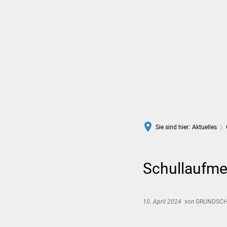
Rathaus
Leben in Wittlich
Sie sind hier:
Aktuelles
Schullaufme
10. April 2024
von
GRUNDSCHU