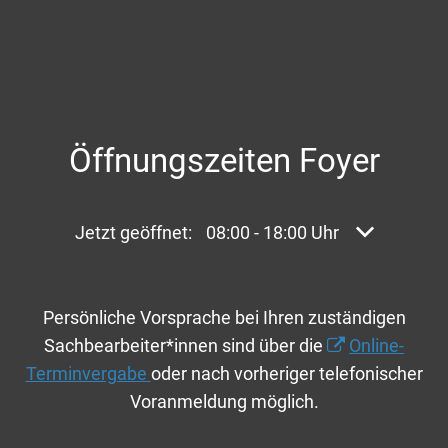
Öffnungszeiten Foyer
Klicken, um weitere Öffnungs- oder Schließzei
Jetzt geöffnet:
08:00
-
18:00
Uhr
Von 08:00 bi
Persönliche Vorsprache bei Ihren zuständigen
Sachbearbeiter*innen sind über die
Online-
Terminvergabe
oder nach vorheriger telefonischer
Voranmeldung möglich.