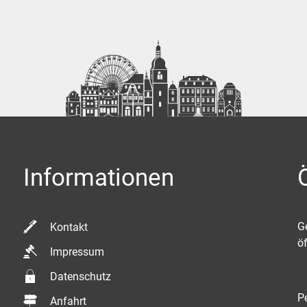
Informationen
K
G
Kontakt
ö
Impressum
Datenschutz
P
Anfahrt