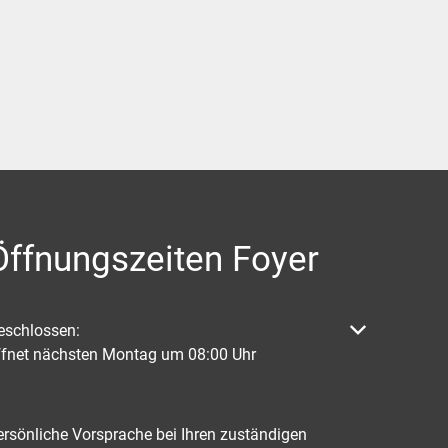
Öffnungszeiten Foyer
licken, um weitere Öffnungs- oder Schließzeiten auszublenden
eschlossen:
ffnet nächsten Montag um 08:00 Uhr
ersönliche Vorsprache bei Ihren zuständigen