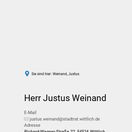
Rathaus
Leben in Wittlich
Sie sind hier:
Weinand, Justus
Herr Justus Weinand
E-Mail
justus.weinand@stadtrat.wittlich.de
Adresse
Richard-Wagner-Straße 22, 54516 Wittlich