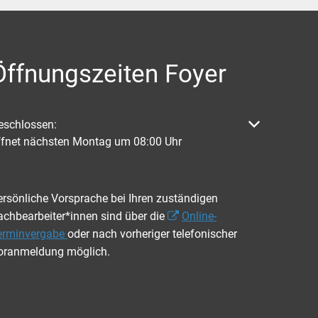
Öffnungszeiten Foyer
licken, um weitere Öffnungs- oder Schließzeiten auszublenden
eschlossen:
ffnet nächsten Montag um 08:00 Uhr
ersönliche Vorsprache bei Ihren zuständigen
achbearbeiter*innen sind über die
Online-
erminvergabe
oder nach vorheriger telefonischer
oranmeldung möglich.