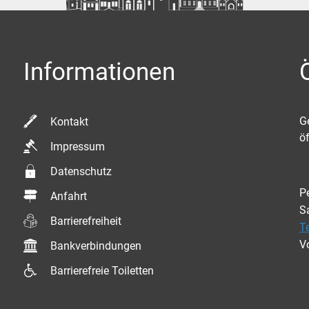
Informationen
K
G
Kontakt
ö
Impressum
Datenschutz
P
Anfahrt
S
Barrierefreiheit
T
V
Bankverbindungen
Barrierefreie Toiletten