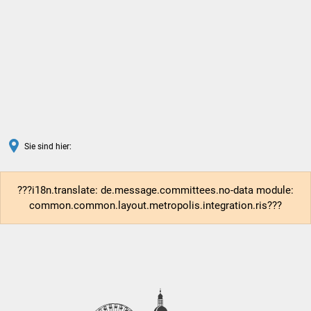
DE
Sie sind hier:
???i18n.translate: de.message.committees.no-data module:
common.common.layout.metropolis.integration.ris???