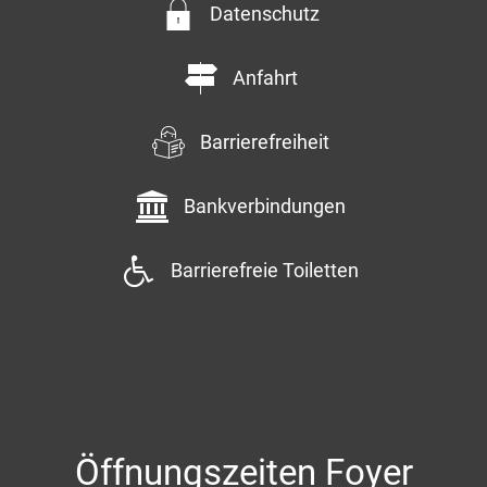
Datenschutz
Anfahrt
Barrierefreiheit
Bankverbindungen
Barrierefreie Toiletten
Öffnungszeiten Foyer