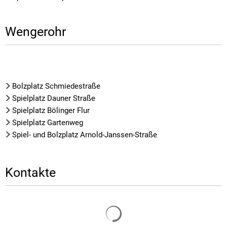
Wengerohr
Bolzplatz Schmiedestraße
Spielplatz Dauner Straße
Spielplatz Bölinger Flur
Spielplatz Gartenweg
Spiel- und Bolzplatz Arnold-Janssen-Straße
Kontakte
Suchergebnisse werden gelade