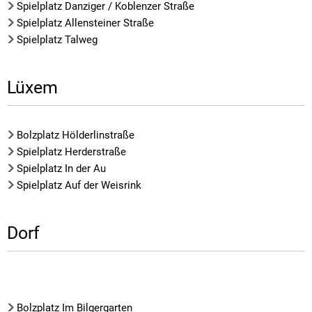
Spielplatz Danziger / Koblenzer Straße
Spielplatz Allensteiner Straße
Spielplatz Talweg
Lüxem
Bolzplatz Hölderlinstraße
Spielplatz Herderstraße
Spielplatz In der Au
Spielplatz Auf der Weisrink
Dorf
Bolzplatz Im Bilgergarten