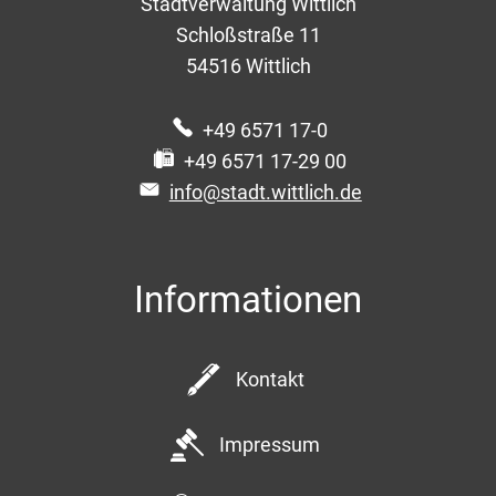
Stadtverwaltung Wittlich
Schloßstraße 11
54516
Wittlich
+49 6571 17-0
+49 6571 17-29 00
info@stadt.wittlich.de
Informationen
Kontakt
Impressum