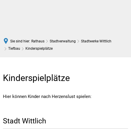
DE
Sie sind hier:
Rathaus
Stadtverwaltung
Stadtwerke Wittlich
Tiefbau
Kinderspielplätze
Kinderspielplätze
Kinderspielplätze
Hier können Kinder nach Herzenslust spielen:
Stadt Wittlich