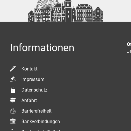
Ö
Informationen
K
Je
Kontakt
Impressum
Datenschutz
Anfahrt
Barrierefreiheit
Bankverbindungen