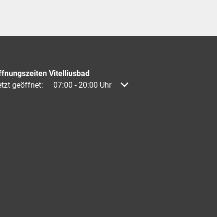
ffnungszeiten Vitelliusbad
licken, um weitere Öffnungs- oder Schließzeiten auszublenden
tzt geöffnet:
07:00
-
20:00
Uhr
Von 07:00 bis 20:00 Uhr