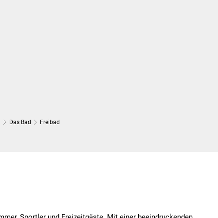
Wirtschaft und Finanzen
Planung, 
d
Das Bad
Freibad
mer, Sportler und Freizeitgäste. Mit einer beeindruckenden