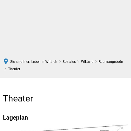
DE
Sie sind hier:
Leben in Wittlich
Soziales
WILàvie
Raumangebote
Theater
Theater
Lageplan