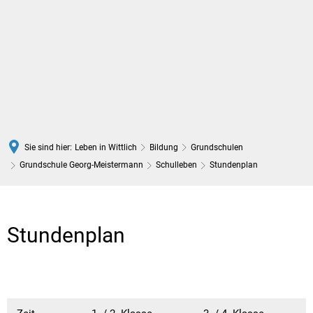
DE
Sie sind hier:
Leben in Wittlich
Bildung
Grundschulen
Grundschule Georg-Meistermann
Schulleben
Stundenplan
Stundenplan
Stundenplan