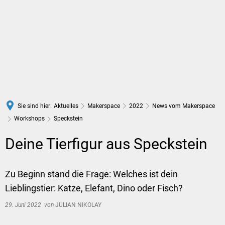
DE
Sie sind hier:
Aktuelles
Makerspace
2022
News vom Makerspace
Workshops
Speckstein
Deine Tierfigur aus Speckstein
Zu Beginn stand die Frage: Welches ist dein
Lieblingstier: Katze, Elefant, Dino oder Fisch?
29. Juni 2022
von
JULIAN NIKOLAY