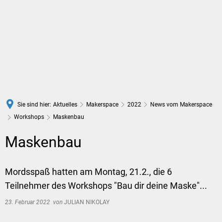
DE
Sie sind hier:
Aktuelles
Makerspace
2022
News vom Makerspace
Workshops
Maskenbau
Maskenbau
Mordsspaß hatten am Montag, 21.2., die 6
Teilnehmer des Workshops "Bau dir deine Maske"...
23. Februar 2022
von
JULIAN NIKOLAY