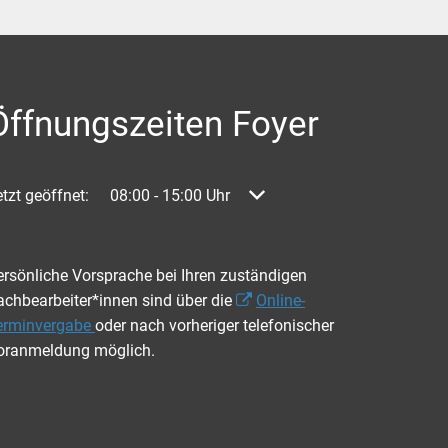
Öffnungszeiten Foyer
licken, um weitere Öffnungs- oder Schließzeiten auszublenden
tzt geöffnet:
08:00
-
15:00
Uhr
Von 08:00 bis 15:00 Uhr
ersönliche Vorsprache bei Ihren zuständigen
achbearbeiter*innen sind über die
Online-
erminvergabe
oder nach vorheriger telefonischer
oranmeldung möglich.