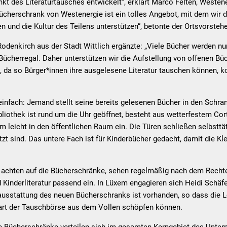
nkt des Literaturtausches entwickelt“, erklärt Marco Felten, Weste
Bücherschrank von Westenergie ist ein tolles Angebot, mit dem wir 
 und die Kultur des Teilens unterstützen“, betonte der Ortsvorstehe
denkirch aus der Stadt Wittlich ergänzte: „Viele Bücher werden nu
Bücherregal. Daher unterstützen wir die Aufstellung von offenen Bü
, da so Bürger*innen ihre ausgelesene Literatur tauschen können, 
infach: Jemand stellt seine bereits gelesenen Bücher in den Schra
bliothek ist rund um die Uhr geöffnet, besteht aus wetterfestem Cor
m leicht in den öffentlichen Raum ein. Die Türen schließen selbsttä
t sind. Das untere Fach ist für Kinderbücher gedacht, damit die Kl
 achten auf die Bücherschränke, sehen regelmäßig nach dem Rechte
inderliteratur passend ein. In Lüxem engagieren sich Heidi Schäfe
tausstattung des neuen Bücherschranks ist vorhanden, so dass die L
rt der Tauschbörse aus dem Vollen schöpfen können.
e Bücherschränke verteilen sich im gesamten Kerngebiet des Unte