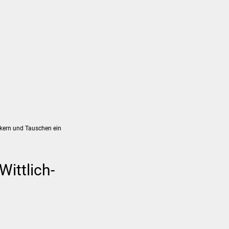
Suchen...
DE
Umwelt und Mobilität
Tourismus
kern und Tauschen ein
ittlich-