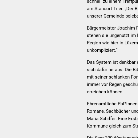
schnell zu einem Treffpu
am Standort Trier. „Der 
unserer Gemeinde beleben
Bürgermeister Joachim Ro
stehen sie ungenutzt im 
Region wie hier in Lüxem
unkompliziert.“
Das System ist denkbar e
sich dafür heraus. Die Bi
mit seiner schlanken For
immer vor Regen geschütz
erreichen können.
Ehrenamtliche Pat*innen
Romane, Sachbücher und K
Maria Schiffer. Eine Ers
Kommune gleich zum Sta
Die über 300 Westenergi