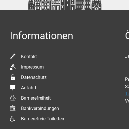
Informationen
K
Je
Kontakt
Impressum
Datenschutz
P
S
Anfahrt
T
Barrierefreiheit
V
Bankverbindungen
Barrierefreie Toiletten