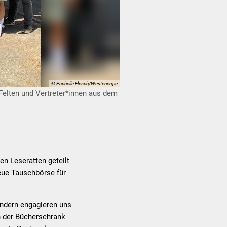
© Pachelle Flesch/Westenergie
elten und Vertreter*innen aus dem
en Leseratten geteilt
eue Tauschbörse für
ondern engagieren uns
ch der Bücherschrank