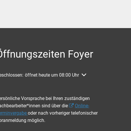
Öffnungszeiten Foyer
licken, um weitere Öffnungs- oder Schließzeiten auszublenden
eschlossen:
öffnet heute um 08:00 Uhr
ersönliche Vorsprache bei Ihren zuständigen
achbearbeiter*innen sind über die
Online-
erminvergabe
oder nach vorheriger telefonischer
oranmeldung möglich.