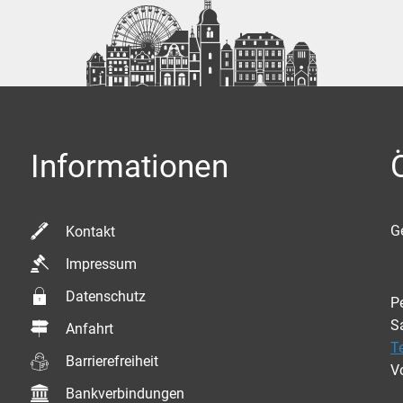
Informationen
K
G
Kontakt
Impressum
Datenschutz
P
S
Anfahrt
T
Barrierefreiheit
V
Bankverbindungen