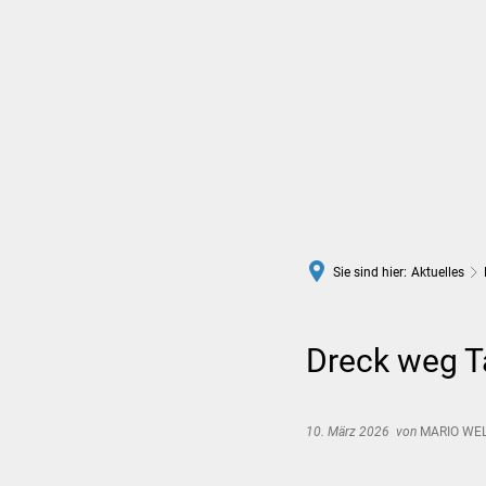
Rathaus
Leben in Wittlich
Sie sind hier:
Aktuelles
Dreck weg T
10. März 2026
von
MARIO WE