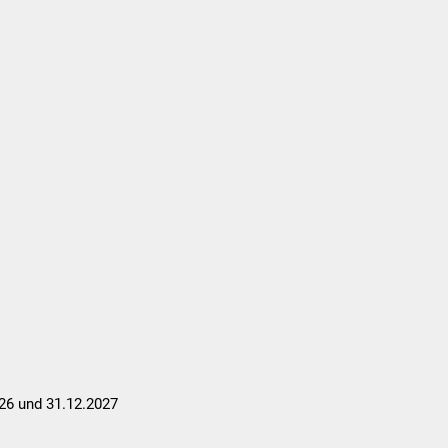
Suchen...
DE
Umwelt und Mobilität
Tourismus
026 und 31.12.2027