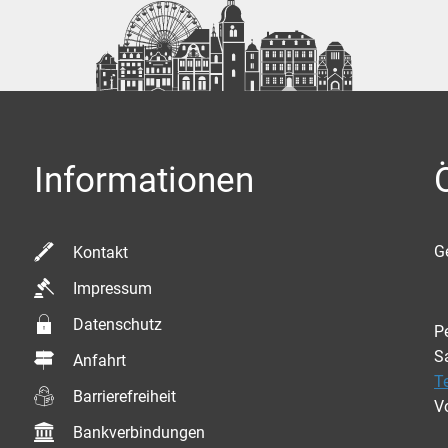
Informationen
K
G
Kontakt
Impressum
Datenschutz
P
S
Anfahrt
T
Barrierefreiheit
V
Bankverbindungen