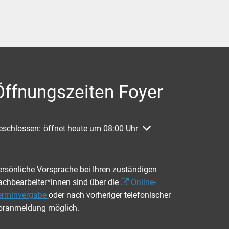
Öffnungszeiten Foyer
licken, um weitere Öffnungs- oder Schließzeiten auszublenden
eschlossen:
öffnet heute um 08:00 Uhr
ersönliche Vorsprache bei Ihren zuständigen
achbearbeiter*innen sind über die
Online-
erminvergabe
oder nach vorheriger telefonischer
oranmeldung möglich.