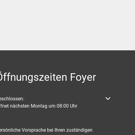
Öffnungszeiten Foyer
licken, um weitere Öffnungs- oder Schließzeiten auszublenden
eschlossen:
ffnet nächsten Montag um 08:00 Uhr
ersönliche Vorsprache bei Ihren zuständigen