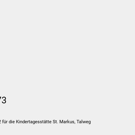
Wirtschaft und Finanzen
Planung, 
73
r die Kindertagesstätte St. Markus, Talweg