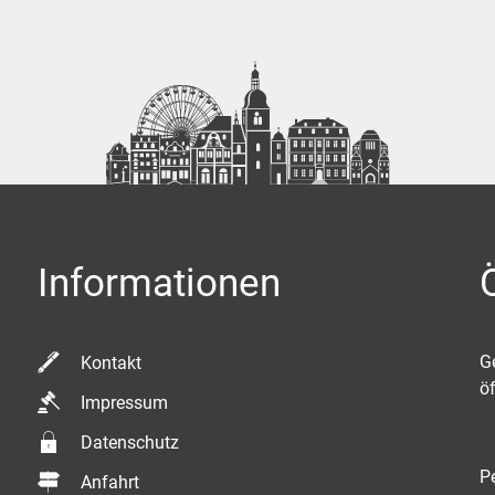
Informationen
K
G
Kontakt
ö
Impressum
Datenschutz
P
Anfahrt