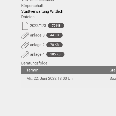
Körperschaft
Stadtverwaltung Wittlich
Dateien
2022/173
70 KB
anlage 3
44 KB
anlage 2
78 KB
anlage 4
185 KB
Beratungsfolge
Termin
Gr
Mi., 22. Juni 2022 18:00 Uhr
Soz