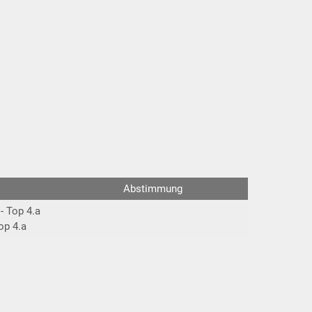
Abstimmung
- Top 4.a
op 4.a