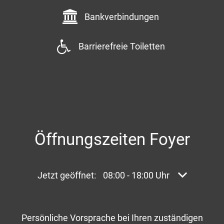
Bankverbindungen
Barrierefreie Toiletten
Öffnungszeiten Foyer
Klicken, um weitere Öffnungs- oder Schließzei
Jetzt geöffnet:
08:00
-
18:00
Uhr
Von 08:00 bi
Persönliche Vorsprache bei Ihren zuständigen