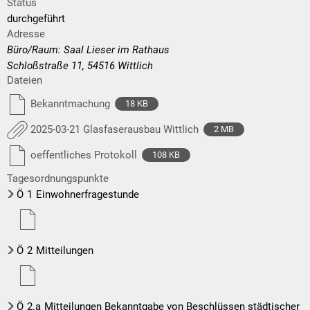
Status
durchgeführt
Adresse
Büro/Raum: Saal Lieser im Rathaus
Schloßstraße 11, 54516 Wittlich
Dateien
Bekanntmachung
18 KB
2025-03-21 Glasfaserausbau Wittlich
2 MB
oeffentliches Protokoll
108 KB
Tagesordnungspunkte
Ö
1
Einwohnerfragestunde
Ö
2
Mitteilungen
Ö
2.a
Mitteilungen Bekanntgabe von Beschlüssen städtischer