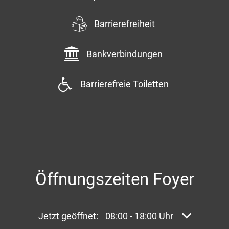
Barrierefreiheit
Bankverbindungen
Barrierefreie Toiletten
Öffnungszeiten Foyer
Klicken, um weitere Öffnungs- oder Schließzei
Jetzt geöffnet:
08:00
-
18:00
Uhr
Von 08:00 bi