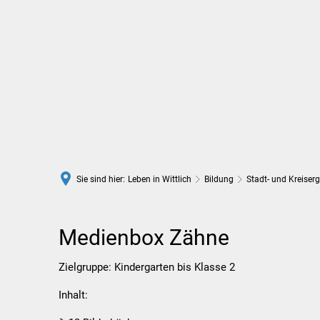
Rathaus
Leben in Wittlich
Sie sind hier:
Leben in Wittlich
Bildung
Stadt- und Kreiser
Medienbox
Medienbox Zähne
Zähne
Zielgruppe: Kindergarten bis Klasse 2
Inhalt: