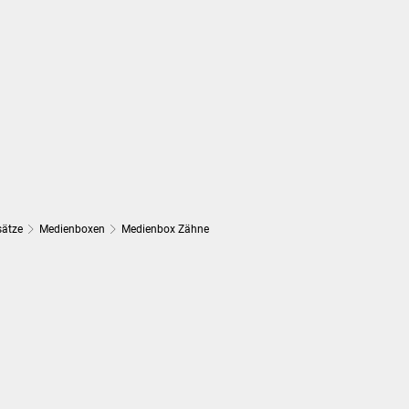
Suchen...
DE
Umwelt und Mobilität
Tourismus
sätze
Medienboxen
Medienbox Zähne