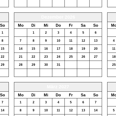
6
5
6
7
8
9
10
11
2
Dezember 2026
So
Mo
Di
Mi
Do
Fr
Sa
So
M
1
30
1
2
3
4
5
6
28
8
7
8
9
10
11
12
13
4
15
14
15
16
17
18
19
20
11
22
21
22
23
24
25
26
27
18
29
28
29
30
31
1
2
3
25
6
4
5
6
7
8
9
10
1
März 2027
So
Mo
Di
Mi
Do
Fr
Sa
So
M
7
1
2
3
4
5
6
7
29
14
8
9
10
11
12
13
14
5