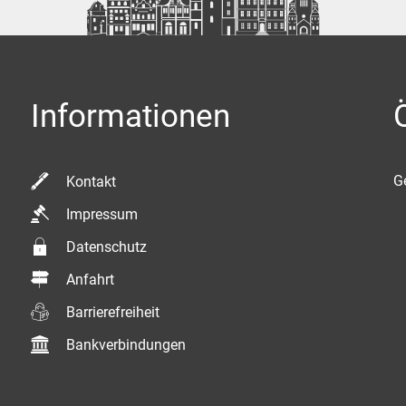
Kommentar
Informationen
K
G
Kontakt
Impressum
Datenschutz
Anfahrt
Barrierefreiheit
Bankverbindungen
Anfrage senden