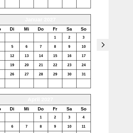
3
4
5
6
7
8
Januar 2027
o
Di
Mi
Do
Fr
Sa
So
29
30
31
1
2
3
5
6
7
8
9
10
12
13
14
15
16
17
19
20
21
22
23
24
26
27
28
29
30
31
2
3
4
5
6
7
April 2027
o
Di
Mi
Do
Fr
Sa
So
30
31
1
2
3
4
6
7
8
9
10
11