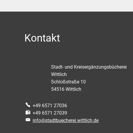
Ihre Straße, Nr.
Ihre Postleitzahl, Ort
Kontakt
Ihre Institution
Stadt- und Kreisergänzungsbücherei
Wittlich
E-Mailadresse
Schloßstraße 10
54516
Wittlich
Leseausweis-Nr.
+49 6571 27036
+49 6571 27039
info@stadtbuecherei.wittlich.de