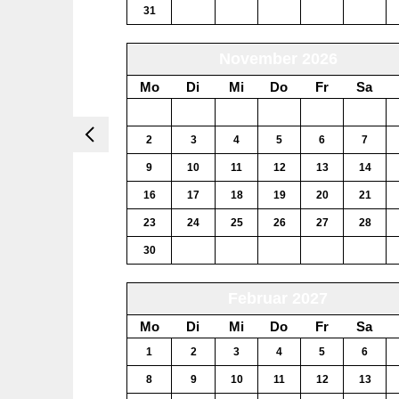
31
1
2
3
4
5
November 2026
Mo
Di
Mi
Do
Fr
Sa
26
27
28
29
30
31
2
3
4
5
6
7
9
10
11
12
13
14
16
17
18
19
20
21
23
24
25
26
27
28
30
1
2
3
4
5
Februar 2027
Mo
Di
Mi
Do
Fr
Sa
1
2
3
4
5
6
8
9
10
11
12
13