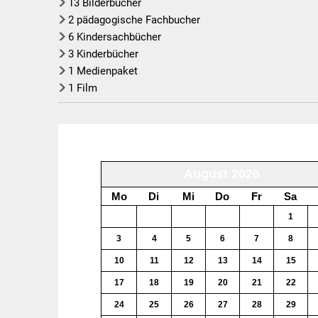
13 Bilderbücher
2 pädagogische Fachbucher
6 Kindersachbücher
3 Kinderbücher
1 Medienpaket
1 Film
August 2026
Mo
Di
Mi
Do
Fr
Sa
27
28
29
30
31
1
3
4
5
6
7
8
10
11
12
13
14
15
17
18
19
20
21
22
24
25
26
27
28
29