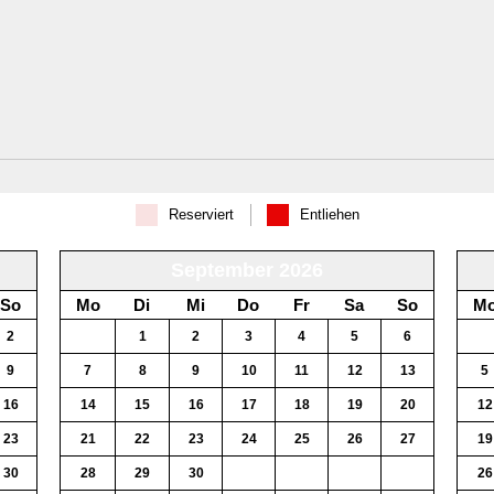
Reserviert
Entliehen
September 2026
So
Mo
Di
Mi
Do
Fr
Sa
So
M
2
31
1
2
3
4
5
6
28
9
7
8
9
10
11
12
13
5
16
14
15
16
17
18
19
20
12
23
21
22
23
24
25
26
27
19
30
28
29
30
1
2
3
4
26