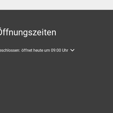
Öffnungszeiten
licken, um weitere Öffnungs- oder Schließzeiten auszublenden
eschlossen:
öffnet heute um 09:00 Uhr