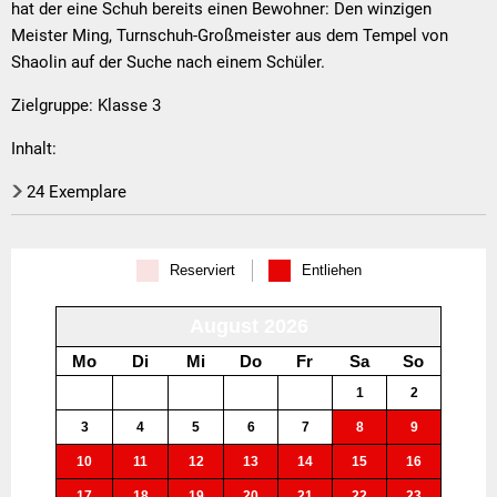
Turnschuh
hat der eine Schuh bereits einen Bewohner: Den winzigen
Meister Ming, Turnschuh-Großmeister aus dem Tempel von
Shaolin auf der Suche nach einem Schüler.
Zielgruppe: Klasse 3
Inhalt:
24 Exemplare
Reserviert
Entliehen
August 2026
Mo
Di
Mi
Do
Fr
Sa
So
27
28
29
30
31
1
2
3
4
5
6
7
8
9
10
11
12
13
14
15
16
17
18
19
20
21
22
23