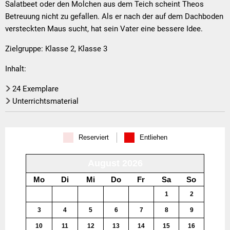
große
Salatbeet oder den Molchen aus dem Teich scheint Theos
Betreuung nicht zu gefallen. Als er nach der auf dem Dachboden
Abenteuer
versteckten Maus sucht, hat sein Vater eine bessere Idee.
Zielgruppe: Klasse 2, Klasse 3
Inhalt:
24 Exemplare
Unterrichtsmaterial
Reserviert
Entliehen
August 2026
Mo
Di
Mi
Do
Fr
Sa
So
27
28
29
30
31
1
2
3
4
5
6
7
8
9
10
11
12
13
14
15
16