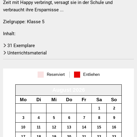
Hund
Zeit mit Happy verbringt, versagt sie in der Schule und
verbraucht ihre Ersparnisse ...
im
Zielgruppe: Klasse 5
Handy
Inhalt:
31 Exemplare
Unterrichtsmaterial
Reserviert
Entliehen
August 2026
Mo
Di
Mi
Do
Fr
Sa
So
27
28
29
30
31
1
2
3
4
5
6
7
8
9
10
11
12
13
14
15
16
17
18
19
20
21
22
23