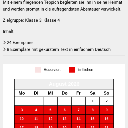
blaue
Mit einem fliegenden Teppich begleiten sie ihn in seine Heimat
und werden prompt in die aufregendsten Abenteuer verwickelt.
Dschinn
Zielgruppe: Klasse 3, Klasse 4
Inhalt:
24 Exemplare
8 Exemplare mit gekürztem Text in einfachem Deutsch
Reserviert
Entliehen
August 2026
Mo
Di
Mi
Do
Fr
Sa
So
27
28
29
30
31
1
2
3
4
5
6
7
8
9
10
11
12
13
14
15
16
17
18
19
20
21
22
23