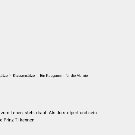
Suchen...
DE
Umwelt und Mobilität
Tourismus
sätze
Klassensätze
Ein Kaugummi für die Mumie
um Leben, steht drauf! Als Jo stolpert und sein
e Prinz Ti kennen.