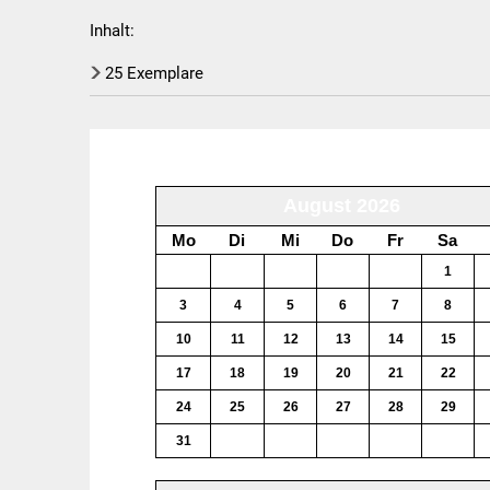
die
Inhalt:
Mumie
25 Exemplare
August 2026
Mo
Di
Mi
Do
Fr
Sa
27
28
29
30
31
1
3
4
5
6
7
8
10
11
12
13
14
15
17
18
19
20
21
22
24
25
26
27
28
29
31
1
2
3
4
5