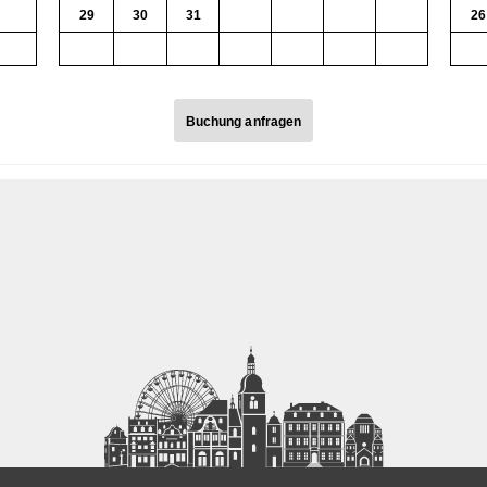
7
29
30
31
1
2
3
4
26
14
5
6
7
8
9
10
11
3
Buchung anfragen
Buchung anfragen
Ausleihe am
Rückgabe am
Kommentar