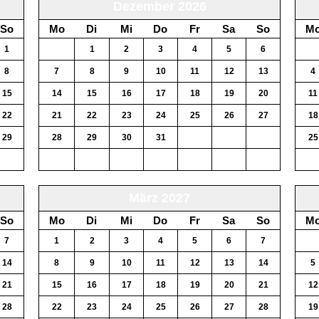
Dezember 2026
So
Mo
Di
Mi
Do
Fr
Sa
So
M
1
30
1
2
3
4
5
6
28
8
7
8
9
10
11
12
13
4
15
14
15
16
17
18
19
20
11
22
21
22
23
24
25
26
27
18
29
28
29
30
31
1
2
3
25
6
4
5
6
7
8
9
10
1
März 2027
So
Mo
Di
Mi
Do
Fr
Sa
So
M
7
1
2
3
4
5
6
7
29
14
8
9
10
11
12
13
14
5
21
15
16
17
18
19
20
21
12
28
22
23
24
25
26
27
28
19