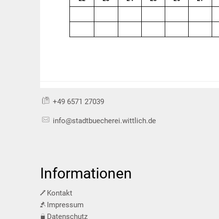
1
2
3
4
5
6
8
9
10
11
12
13
+49 6571 27039
Anrede
info@stadtbuecherei.wittlich.de
Ihr Name
Informationen
Kontakt
Ihre Straße, Nr.
Impressum
Datenschutz