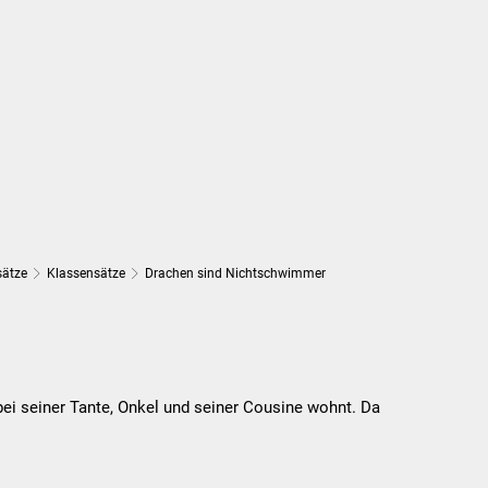
Suchen...
DE
Umwelt und Mobilität
Tourismus
sätze
Klassensätze
Drachen sind Nichtschwimmer
 bei seiner Tante, Onkel und seiner Cousine wohnt. Da