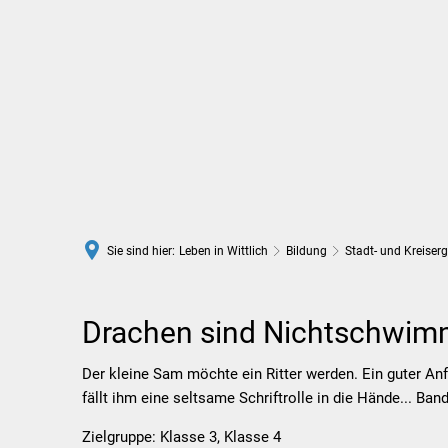
Rathaus
Leben in Wittlich
Sie sind hier:
Leben in Wittlich
Bildung
Stadt- und Kreiser
Drachen
Drachen sind Nichtschwimm
sind
Der kleine Sam möchte ein Ritter werden. Ein guter Anfa
fällt ihm eine seltsame Schriftrolle in die Hände... Ban
Nichtschwimmer
Zielgruppe: Klasse 3, Klasse 4