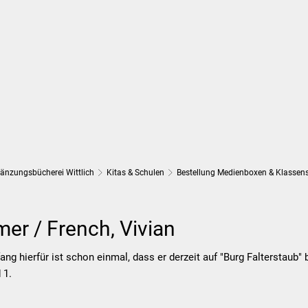
Wirtschaft und Finanzen
Planung, 
gänzungsbücherei Wittlich
Kitas & Schulen
Bestellung Medienboxen & Klassen
er / French, Vivian
ng hierfür ist schon einmal, dass er derzeit auf "Burg Falterstaub"
d 1.