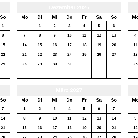
Dezember 2026
So
Mo
Di
Mi
Do
Fr
Sa
So
M
1
30
1
2
3
4
5
6
28
8
7
8
9
10
11
12
13
4
15
14
15
16
17
18
19
20
11
22
21
22
23
24
25
26
27
18
29
28
29
30
31
1
2
3
25
6
4
5
6
7
8
9
10
1
März 2027
So
Mo
Di
Mi
Do
Fr
Sa
So
M
7
1
2
3
4
5
6
7
29
14
8
9
10
11
12
13
14
5
21
15
16
17
18
19
20
21
12
28
22
23
24
25
26
27
28
19