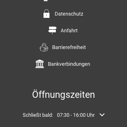
Datenschutz
Anfahrt
Barrierefreiheit
Bankverbindungen
Öffnungszeiten
Klicken, um weitere Öffnungs- oder Schließze
Schließt bald:
07:30
-
16:00
Uhr
Von 07:30 bi