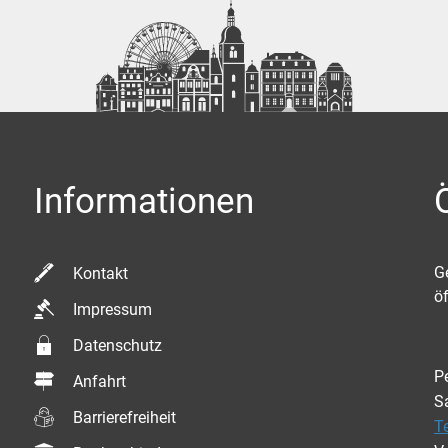
Informationen
K
G
Kontakt
ö
Impressum
Datenschutz
P
Anfahrt
S
Barrierefreiheit
T