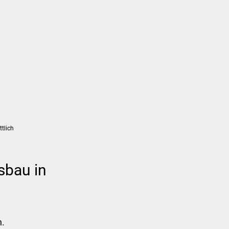
Suchen...
DE
Umwelt und Mobilität
Tourismus
tlich
sbau in
h.