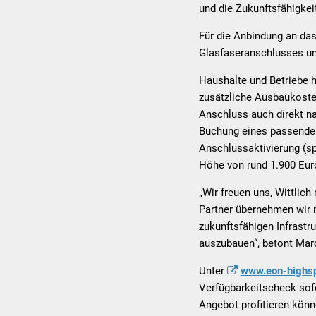
und die Zukunftsfähigkei
Für die Anbindung an da
Glasfaseranschlusses un
Haushalte und Betriebe 
zusätzliche Ausbaukosten
Anschluss auch direkt n
Buchung eines passenden
Anschlussaktivierung (sp
Höhe von rund 1.900 Eur
„Wir freuen uns, Wittlic
Partner übernehmen wir 
zukunftsfähigen Infrastru
auszubauen“, betont Ma
Unter
www.eon-highsp
Verfügbarkeitscheck sof
Angebot profitieren könn