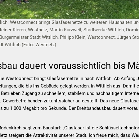
ttlich: Westconnect bringt Glasfasernetze zu weiteren Haushalten und
Heiner Kieren, Westnetz, Martin Kurzweil, Stadtwerke Wittlich, Domin
rgermeister Stadt Wittlich, Philipp Klein, Westconnect, Jürgen Stof
dt Wittlich (Foto: Westnetz)
bau dauert voraussichtlich bis M
 Die Westconnect bringt Glasfasernetze in nach Wittlich. Ab Anfang J
tungen, die bis ins Gebäude gelegt werden, in Wittlich aus. Damit
 Betrieben Zugang zu schnellem, stabilem und nachhaltigem Intern
e Gewerbetreibenden zukunftssicher aufgestellt: Das neue Glasfaser
s zu 1.000 Megabit pro Sekunde. Der Breitbandausbau dauert vorau
denkirch sagt zum Baustart: „Glasfaser ist die Schlüsseltechnolog
tz steigert die Attraktivität unserer Stadt. Ich freue mich, dass We