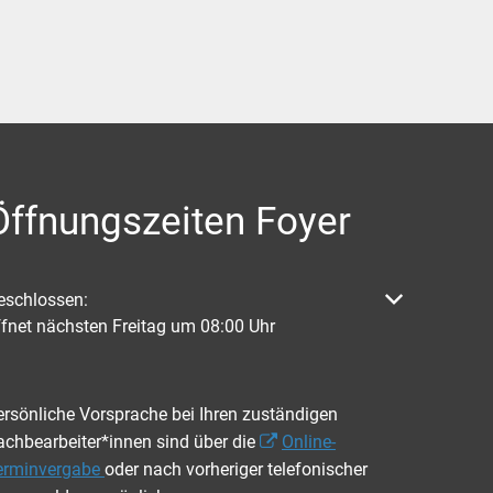
Öffnungszeiten Foyer
licken, um weitere Öffnungs- oder Schließzeiten auszublenden
eschlossen:
ffnet nächsten Freitag um 08:00 Uhr
ersönliche Vorsprache bei Ihren zuständigen
achbearbeiter*innen sind über die
Online-
erminvergabe
oder nach vorheriger telefonischer