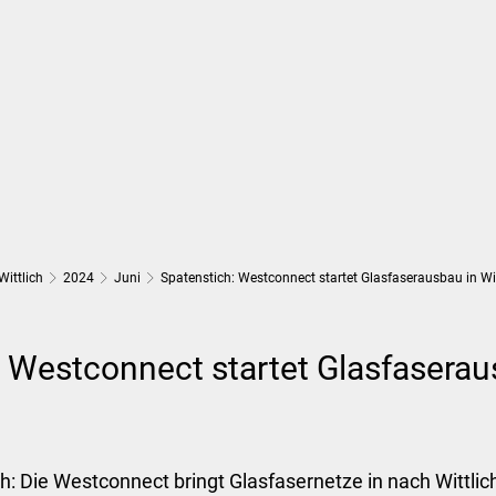
Wirtschaft und Finanzen
Planung, 
Wittlich
2024
Juni
Spatenstich: Westconnect startet Glasfaserausbau in Wit
 Westconnect startet Glasfaserau
ch: Die Westconnect bringt Glasfasernetze in nach Wittlic