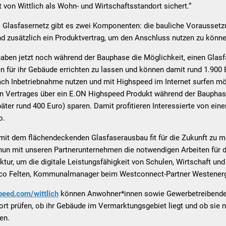
t von Wittlich als Wohn- und Wirtschaftsstandort sichert.“
s Glasfasernetz gibt es zwei Komponenten: die bauliche Voraussetz
d zusätzlich ein Produktvertrag, um den Anschluss nutzen zu könne
haben jetzt noch während der Bauphase die Möglichkeit, einen Glas
 für ihr Gebäude errichten zu lassen und können damit rund 1.900
ach Inbetriebnahme nutzen und mit Highspeed im Internet surfen mö
 Vertrages über ein E.ON Highspeed Produkt während der Bauphase
äter rund 400 Euro) sparen. Damit profitieren Interessierte von ein
o.
h mit dem flächendeckenden Glasfaserausbau fit für die Zukunft zu m
nun mit unseren Partnerunternehmen die notwendigen Arbeiten für 
ktur, um die digitale Leistungsfähigkeit von Schulen, Wirtschaft und
rco Felten, Kommunalmanager beim Westconnect-Partner Westenerg
eed.com/wittlich
können Anwohner*innen sowie Gewerbetreibende
ort prüfen, ob ihr Gebäude im Vermarktungsgebiet liegt und ob sie
en.