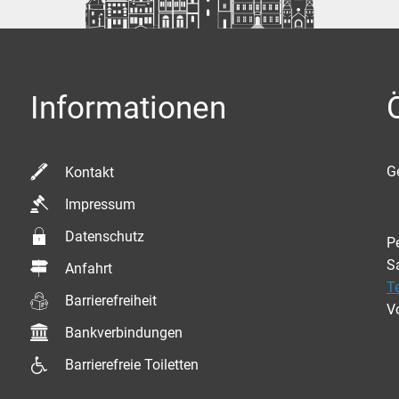
Informationen
K
G
Kontakt
Impressum
Datenschutz
P
S
Anfahrt
T
Barrierefreiheit
V
Bankverbindungen
Barrierefreie Toiletten