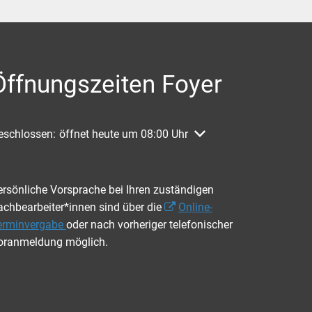
Öffnungszeiten Foyer
licken, um weitere Öffnungs- oder Schließzeiten auszublenden
eschlossen:
öffnet heute um 08:00 Uhr
ersönliche Vorsprache bei Ihren zuständigen
achbearbeiter*innen sind über die
Online-
erminvergabe
oder nach vorheriger telefonischer
oranmeldung möglich.