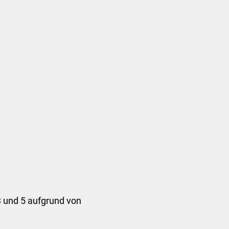
Suchen...
DE
Umwelt und Mobilität
Tourismus
3 und 5 aufgrund von